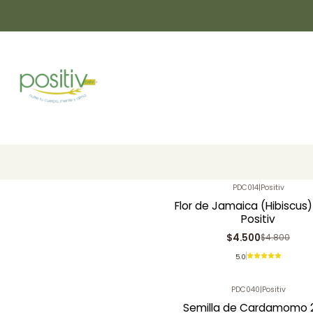
|
Positiv
Poleo 25gr Positiv
$2.000
PDC014
|
Positiv
-6%
OFF
Flor de Jamaica (Hibiscus)
Positiv
$4.500
$4.800
5.0
PDC040
|
Positiv
Semilla de Cardamomo 