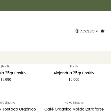
ACCESO
|
Positiv
|
Positiv
 25gr Positiv
Flores pectorales 25gr Positiv
$2.000
$2.000
|
Positiv
|
Positiv
la 25gr Positiv
Alejandría 25gr Positiv
$2.690
$2.000
I002
|
Native
NDI006
|
Native
y Tostado Orgánico
Café Orgánico Molido Extraforte