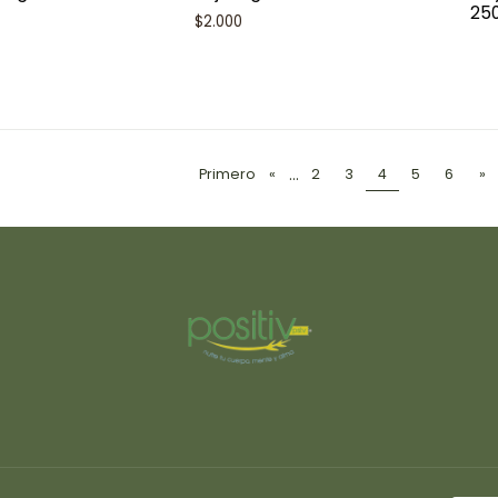
250
$2.000
...
Primero
«
2
3
4
5
6
»