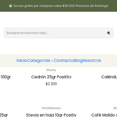
Inicio
Café / Hierbas / Té
Envíos gratis por compras sobre $35.000 Provincia de Santiago
Café / Hierbas / Té
|
Positiv
Paico 25gr Positiv
Ortiga
$2.000
Inicio
Categorías
Contacto
Blog
Nosotros
|
Positiv
 100gr
Cedrón 25gr Posititv
Caléndu
$2.300
PSS015
|
Positiv
ND
25gr
Stevia en hoja 10gr Positiv
Café Molido 