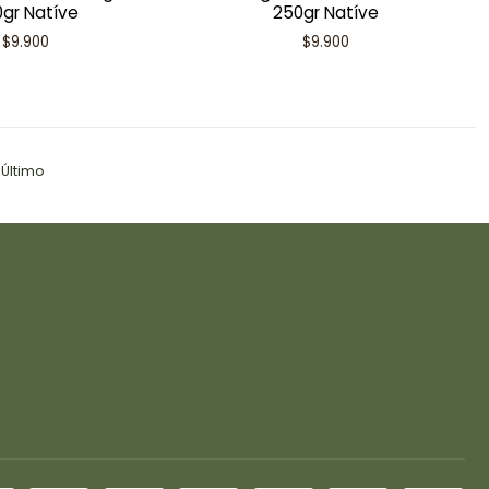
gr Natíve
250gr Natíve
$9.900
$9.900
Último