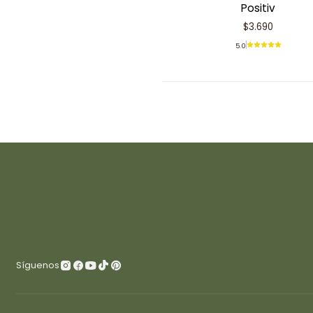
Positiv
$3.690
5.0
Síguenos