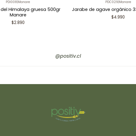
PDI008
|
Manare
PDC029
|
Manare
 del Himalaya gruesa 500gr
Jarabe de agave orgánico 
Manare
$4.990
$2.890
@positiv.cl