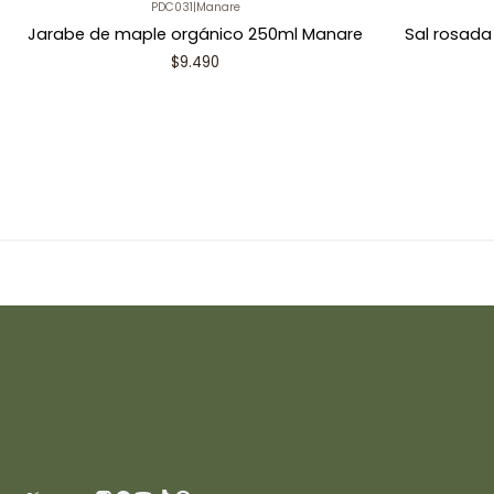
PDC031
|
Manare
Jarabe de maple orgánico 250ml Manare
Sal rosada
$9.490