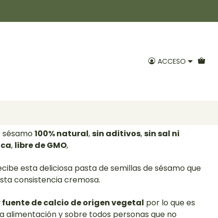
ico 330gr Manare
ACCESO
Agregar al Carro
voritos
de sésamo
100% natural
,
sin aditivos
,
sin sal ni
ica
,
libre de GMO
,
cibe esta deliciosa pasta de semillas de sésamo que
sta consistencia cremosa.
 fuente de calcio de origen vegetal
por lo que es
tra alimentación y sobre todos personas que no