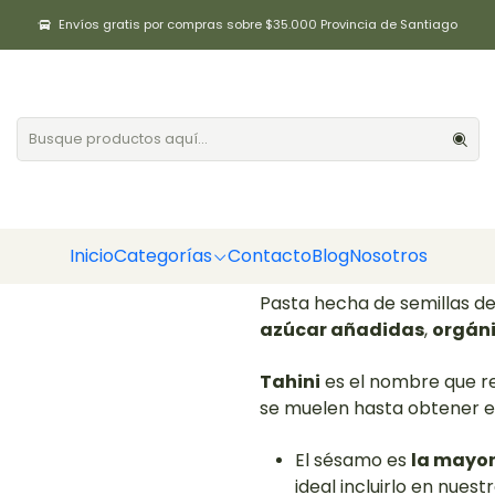
Inicio
Aliños / Especias
Tahini Orgánico 330gr Manare
Envíos gratis por compras sobre $35.000 Provincia de Santiago
Tahini Orgán
|
Cantidad
Agregar a la lista de fa
Inicio
Categorías
Contacto
Blog
Nosotros
DESCRIPCIÓN
Pasta hecha de semillas 
azúcar añadidas
,
orgán
Tahini
es el nombre que re
se muelen hasta obtener e
El sésamo es
la mayor
ideal incluirlo en nues