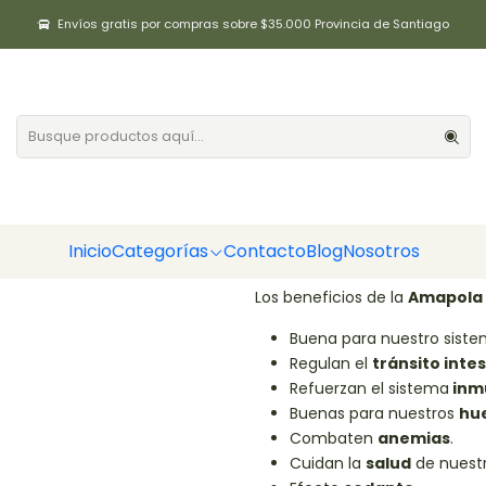
Inicio
Cereales / Semillas
Semilla de amapola 100gr Positiv
Envíos gratis por compras sobre $35.000 Provincia de Santiago
Semilla de am
|
Cantidad
Agregar a la lista de fa
Inicio
Categorías
Contacto
Blog
Nosotros
DESCRIPCIÓN
Los beneficios de la
Amapola
Buena para nuestro sist
Regulan el
tránsito intes
Refuerzan el sistema
inmu
Buenas para nuestros
hu
Combaten
anemias
.
Cuidan la
salud
de nuest