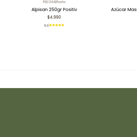
PDC004
|
Postiv
Alpisan 250gr Positiv
Azúcar Mas
$4.990
5.0