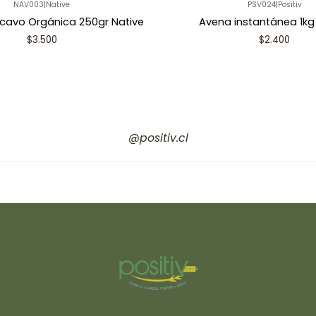
NAV003
|
Native
PSV024
|
Positiv
cavo Orgánica 250gr Native
Avena instantánea 1kg 
$3.500
$2.400
@positiv.cl