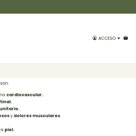
apola 100gr Positiv
ACCESO
Agregar al Carro
voritos
son:
ema
cardiovascular.
tinal.
nitario.
esos
y
dolores musculares
.
ra
piel.