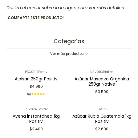
Desliza el cursor sobre la imagen para ver más detalles.
¡COMPARTE ESTE PRODUCTO!
Categorías
Ver más productos
PDC004
|
Postiv
NAV003
|
Native
Alpisan 250gr Positiv
Azúcar Mascavo Orgánica
250gr Native
$4.990
$3.500
5.0
PSV024
|
Positiv
|
Positiv
Avena instantánea 1kg
Azúcar Rubia Guatemala 1kg
Positiv
Positiv
$2.400
$2.690