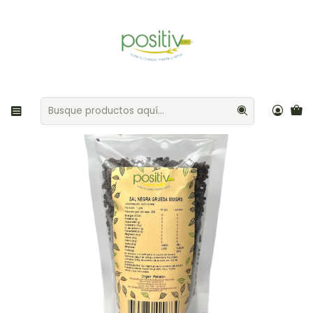
Envíos gratis por compras sobre $35.000 Provincia de Santiago
Inicio
Aliños / Especias
Sal negra gruesa de Pakistán 500gr Positiv