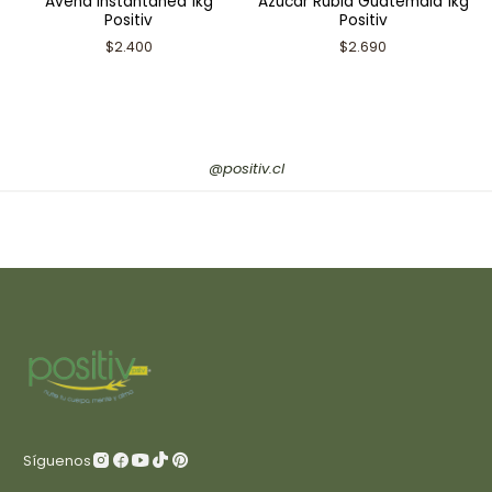
Avena instantánea 1kg
Azúcar Rubia Guatemala 1kg
Positiv
Positiv
$2.400
$2.690
@positiv.cl
Síguenos