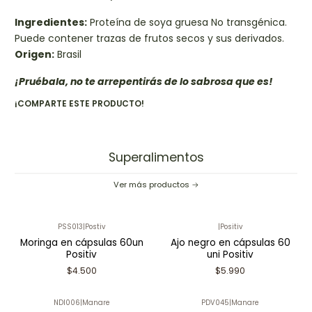
Ingredientes:
Proteína de soya gruesa No transgénica.
Puede contener trazas de frutos secos y sus derivados.
Origen:
Brasil
¡Pruébala, no te arrepentirás de lo sabrosa que es!
¡COMPARTE ESTE PRODUCTO!
Superalimentos
Ver más productos
PSS013
|
Postiv
|
Positiv
Moringa en cápsulas 60un
Ajo negro en cápsulas 60
Positiv
uni Positiv
$4.500
$5.990
NDI006
|
Manare
PDV045
|
Manare