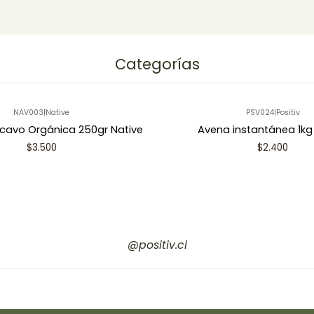
Categorías
NAV003
|
Native
PSV024
|
Positiv
cavo Orgánica 250gr Native
Avena instantánea 1kg 
$3.500
$2.400
@positiv.cl