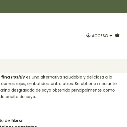
oya Fina 500gr Positiv
ACCESO
voritos
fina
Positiv
es una alternativa saludable y deliciosa a la
 carnes rojas, embutidos, entre otros. Se obtiene mediante
 harina desgrasada de soya obtenida principalmente como
de aceite de soya.
ido de
fibra
.