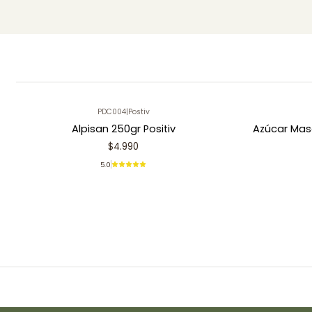
PDC004
|
Postiv
Alpisan 250gr Positiv
Azúcar Mas
$4.990
5.0