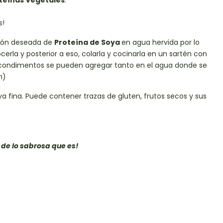
teínas
vegetales
.
s!
ción deseada de
Proteína de Soya
en agua hervida por lo
rla y posterior a eso, colarla y cocinarla en un sartén con
 condimentos se pueden agregar tanto en el agua donde se
n)
a fina. Puede contener trazas de gluten, frutos secos y sus
 de lo sabrosa que es!