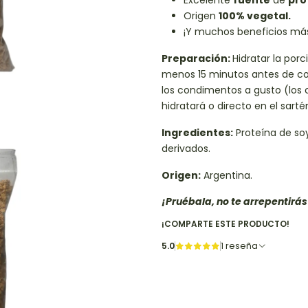
Excelente
fuente
de
pro
Origen
100% vegetal.
¡Y muchos beneficios má
Preparación:
Hidratar la por
menos 15 minutos antes de coce
los condimentos a gusto (los
hidratará o directo en el sarté
Ingredientes:
Proteína de soy
derivados.
Origen:
Argentina.
¡Pruébala, no te arrepentirás
¡COMPARTE ESTE PRODUCTO!
5.0
1 reseña