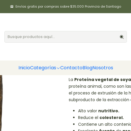
Inicio
Granos / Legumbres
Proteína de Soya Fina 500gr Positiv
Envíos gratis por compras sobre $35.000 Provincia de Santiago
Proteína de S
|
Agregar a la lista de fa
DESCRIPCIÓN
¡Nuevo producto!
Inicio
Categorías
Contacto
Blog
Nosotros
La
Proteína vegetal de soya
proteína animal, como son las
el proceso de extrusión de la
subproducto de la extracción 
Alto valor
nutritivo.
Reduce el
colesterol.
Contiene un alto conten