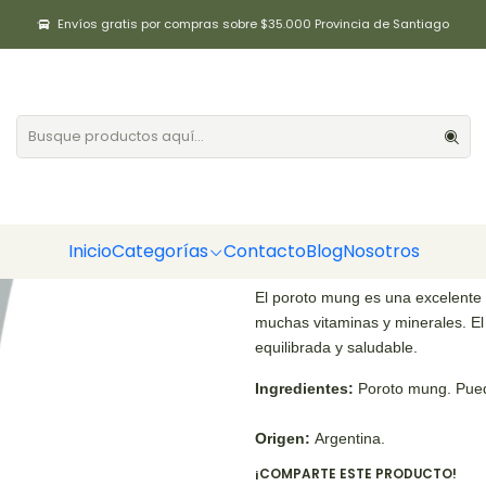
Inicio
Granos / Legumbres
Poroto Mung 500gr Positiv
Envíos gratis por compras sobre $35.000 Provincia de Santiago
Poroto Mung 5
|
Cantidad
Agregar a la lista de fa
Inicio
Categorías
Contacto
Blog
Nosotros
DESCRIPCIÓN
El poroto mung es una excelente f
muchas vitaminas y minerales. E
equilibrada y saludable.
Ingredientes:
Poroto mung. Puede
Origen:
Argentina.
¡COMPARTE ESTE PRODUCTO!