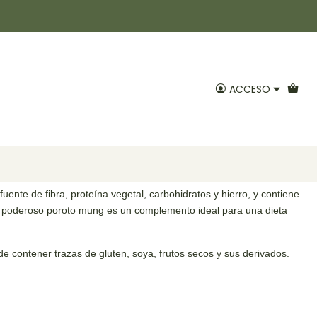
00gr Positiv
ACCESO
Agregar al Carro
voritos
uente de fibra, proteína vegetal, carbohidratos y hierro, y contiene
l poderoso poroto mung es un complemento ideal para una dieta
 contener trazas de gluten, soya, frutos secos y sus derivados.