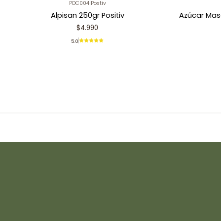
PDC004
|
Postiv
Alpisan 250gr Positiv
Azúcar Mas
$4.990
5.0