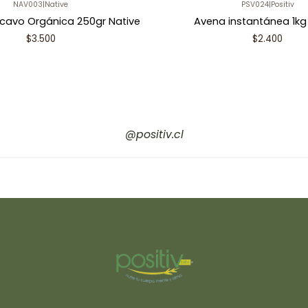
NAV003
|
Native
PSV024
|
Positiv
cavo Orgánica 250gr Native
Avena instantánea 1kg 
$3.500
$2.400
@positiv.cl