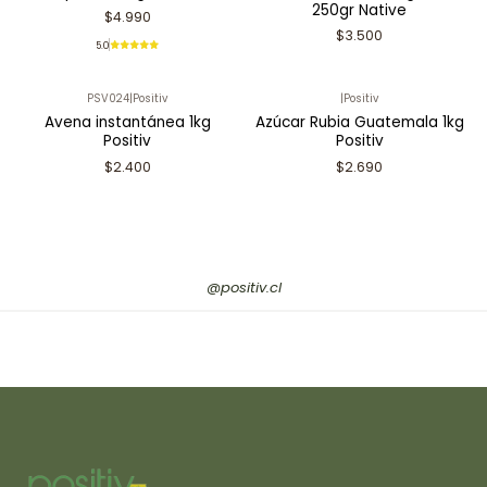
250gr Native
$4.990
$3.500
5.0
PSV024
|
Positiv
|
Positiv
Avena instantánea 1kg
Azúcar Rubia Guatemala 1kg
Positiv
Positiv
$2.400
$2.690
@positiv.cl