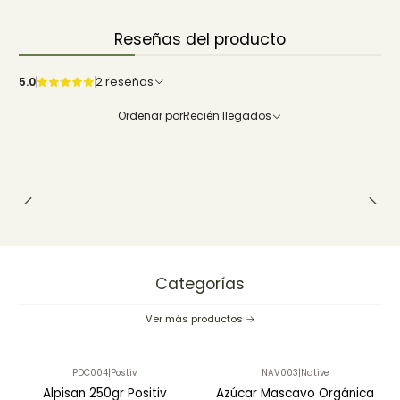
Reseñas del producto
5.0
2 reseñas
Ordenar por
Recién llegados
Categorías
Ver más productos
PDC004
|
Postiv
NAV003
|
Native
Alpisan 250gr Positiv
Azúcar Mascavo Orgánica