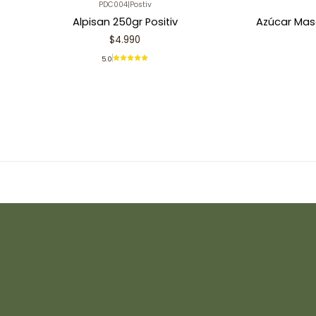
PDC004
|
Postiv
Alpisan 250gr Positiv
Azúcar Mas
$4.990
5.0