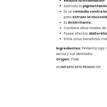
Reduce la inflamación
Estimula la
pigmentación 
Es un
remedio contra la
para
extraer la mucosid
Es
Antiirritante.
Contiene altos niveles de
Posee efectos
diaforéti
Entre otros beneficios má
Ingredientes:
Pimienta roja, 
secos y sus derivados.
Origen:
Chile.
¡COMPARTE ESTE PRODUCTO!