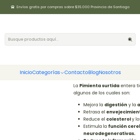
Inicio
Aliños / Especias
Pimienta surtida entera 50gr Positiv
Envíos gratis por compras sobre $35.000 Provincia de Santiago
Pimienta surt
|
Cantidad
Agregar a la lista de fa
Inicio
Categorías
Contacto
Blog
Nosotros
DESCRIPCIÓN
La
Pimienta surtida
entera ti
algunos de los cuales son:
Mejora la
digestión
y la
a
Retrasa el
envejecimien
Reduce el
colesterol
y l
Estimula la
función cere
neurodegenerativas.