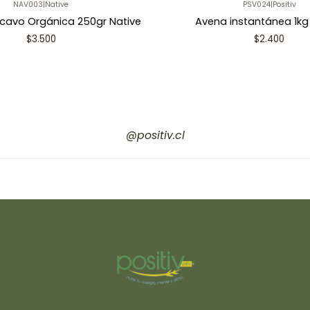
NAV003
|
Native
PSV024
|
Positiv
cavo Orgánica 250gr Native
Avena instantánea 1kg 
$3.500
$2.400
@positiv.cl