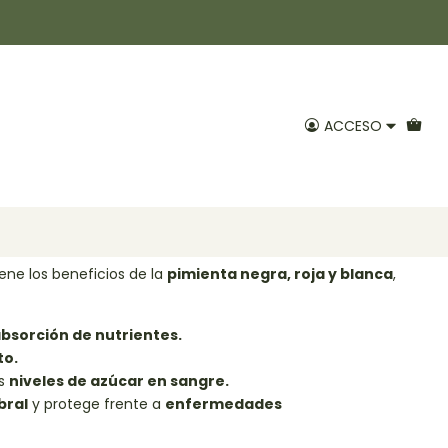
ida entera 50gr Positiv
ACCESO
Agregar al Carro
voritos
ene los beneficios de la
pimienta negra, roja y blanca
,
bsorción de nutrientes.
to.
os
niveles de azúcar en sangre.
bral
y protege frente a
enfermedades