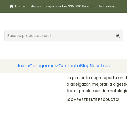
Inicio
Aliños / Especias
Pimienta negra entera 50gr Positiv
Envíos gratis por compras sobre $35.000 Provincia de Santiago
Pimienta negr
|
Cantidad
Agregar a la lista de fa
Inicio
Categorías
Contacto
Blog
Nosotros
DESCRIPCIÓN
La pimienta negra aporta un 
a adelgazar, mejorar la digestió
tratar problemas dermatológi
¡COMPARTE ESTE PRODUCTO!