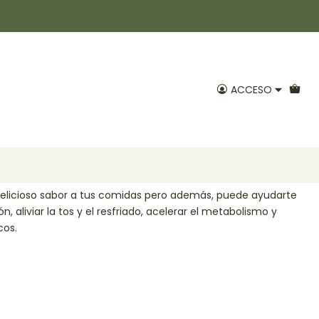
a entera 50gr Positiv
ACCESO
Agregar al Carro
voritos
delicioso sabor a tus comidas pero además, puede ayudarte
n, aliviar la tos y el resfriado, acelerar el metabolismo y
cos.