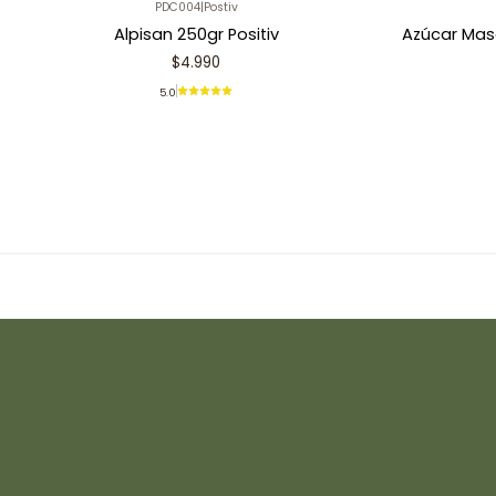
PDC004
|
Postiv
Alpisan 250gr Positiv
Azúcar Mas
$4.990
5.0