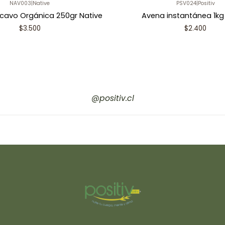
NAV003
|
Native
PSV024
|
Positiv
cavo Orgánica 250gr Native
Avena instantánea 1kg 
$3.500
$2.400
@positiv.cl