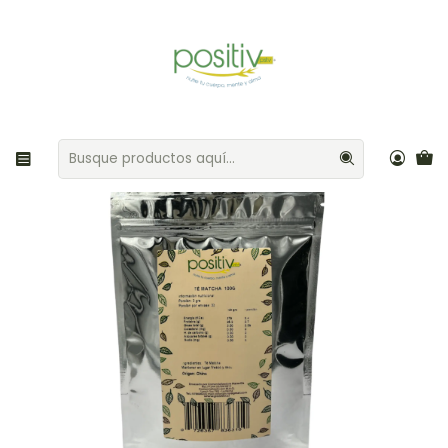
Envíos gratis por compras sobre $35.000 Provincia de Santiago
Inicio
Café / Hierbas / Té
Té Matcha 100gr Positiv