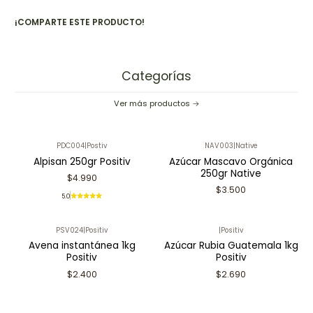
¡COMPARTE ESTE PRODUCTO!
Categorías
Ver más productos
PDC004
|
Postiv
NAV003
|
Native
Alpisan 250gr Positiv
Azúcar Mascavo Orgánica
250gr Native
$4.990
$3.500
5.0
PSV024
|
Positiv
|
Positiv
Avena instantánea 1kg
Azúcar Rubia Guatemala 1kg
Positiv
Positiv
$2.400
$2.690