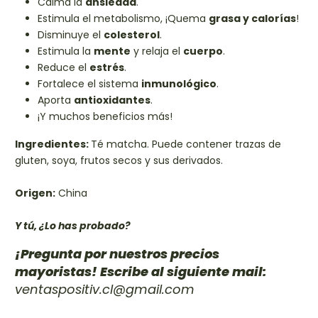
Calma la
ansiedad
.
Estimula el metabolismo, ¡Quema
grasa y calorías
!
Disminuye el
colesterol
.
Estimula la
mente
y relaja el
cuerpo
.
Reduce el
estrés
.
Fortalece el sistema
inmunológico
.
Aporta
antioxidantes
.
¡Y muchos beneficios más!
Ingredientes:
Té matcha. Puede contener trazas de
gluten, soya, frutos secos y sus derivados.
Origen:
China
Y tú, ¿Lo has probado?
¡Pregunta por nuestros precios
mayoristas! Escribe al siguiente mail:
ventaspositiv.cl@gmail.com