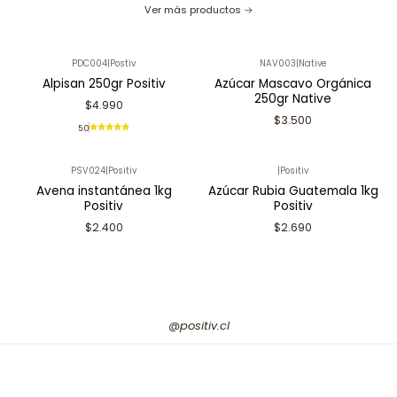
Ver más productos
PDC004
|
Postiv
NAV003
|
Native
Alpisan 250gr Positiv
Azúcar Mascavo Orgánica
250gr Native
$4.990
$3.500
5.0
PSV024
|
Positiv
|
Positiv
Avena instantánea 1kg
Azúcar Rubia Guatemala 1kg
Positiv
Positiv
$2.400
$2.690
@positiv.cl