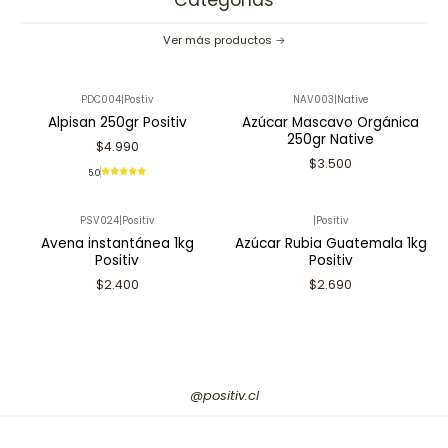
Categorías
Ver más productos
PDC004
|
Postiv
NAV003
|
Native
Alpisan 250gr Positiv
Azúcar Mascavo Orgánica
250gr Native
$4.990
$3.500
5.0
PSV024
|
Positiv
|
Positiv
Avena instantánea 1kg
Azúcar Rubia Guatemala 1kg
Positiv
Positiv
$2.400
$2.690
@positiv.cl