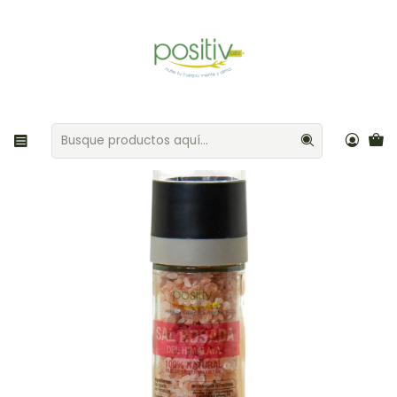
Envíos gratis por compras sobre $35.000 Provincia de Santiago
Inicio
Aliños / Especias
Molinillo Sal rosada gruesa del Himalaya 100gr Positiv