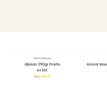
PDC004
|
Postiv
Alpisan 250gr Positiv
Azúcar Mas
$4.990
5.0