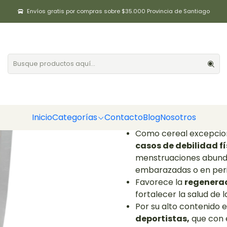
Inicio
Cereales / Semillas
Mijo pelado 500gr Positiv
Envíos gratis por compras sobre $35.000 Provincia de Santiago
Mijo pelado 5
|
Agregar a la lista de fa
DESCRIPCIÓN
El
Mijo pelado
tiene una in
Inicio
Categorías
Contacto
Blog
Nosotros
Como cereal excepcio
casos de debilidad fí
menstruaciones abunda
embarazadas o en peri
Favorece la
regenerac
fortalecer la salud de la
Por su alto contenido 
deportistas,
que con 