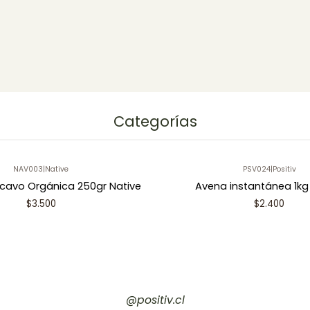
Categorías
NAV003
|
Native
PSV024
|
Positiv
cavo Orgánica 250gr Native
Avena instantánea 1kg 
$3.500
$2.400
@positiv.cl