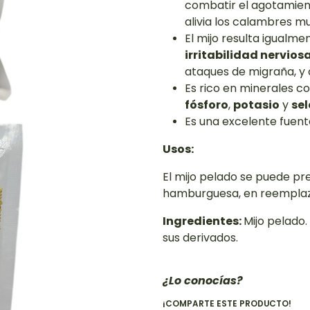
combatir el agotamiento
alivia los calambres mu
El mijo resulta igualme
irritabilidad nerviosa
ataques de migraña, y
Es rico en minerales 
fósforo
,
potasio
y
sel
Es una excelente fuen
Usos:
El mijo pelado se puede pr
hamburguesa, en reemplazo 
Ingredientes:
Mijo pelado.
sus derivados.
¿Lo conocías?
¡COMPARTE ESTE PRODUCTO!