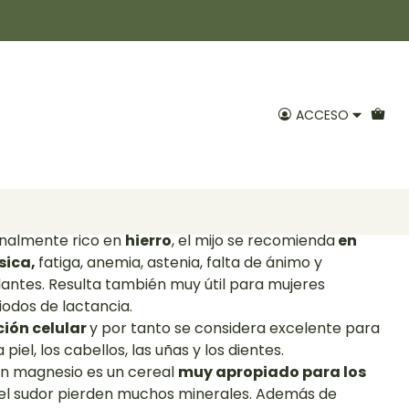
00gr Positiv
ACCESO
voritos
mensidad de beneficios a la salud, tales como:
nalmente rico en
hierro
, el mijo se recomienda
en
sica,
fatiga, anemia, astenia, falta de ánimo y
ntes. Resulta también muy útil para mujeres
odos de lactancia.
ión celular
y por tanto se considera excelente para
 piel, los cabellos, las uñas y los dientes.
en magnesio es un cereal
muy apropiado para los
el sudor pierden muchos minerales. Además de