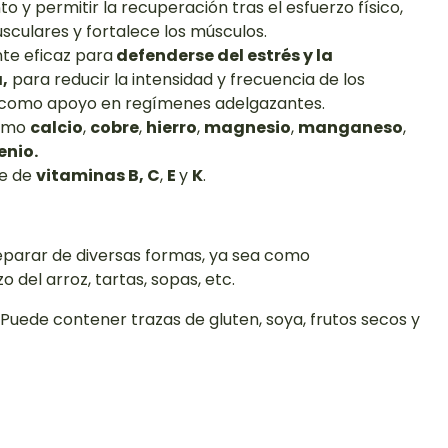
 y permitir la recuperación tras el esfuerzo físico,
sculares y fortalece los músculos.
nte eficaz para
defenderse del estrés y la
,
para reducir la intensidad y frecuencia de los
 como apoyo en regímenes adelgazantes.
como
calcio
,
cobre
,
hierro
,
magnesio
,
manganeso
,
enio.
te de
vitaminas B,
C
,
E
y
K
.
eparar de diversas formas, ya sea como
del arroz, tartas, sopas, etc.
 Puede contener trazas de gluten, soya, frutos secos y