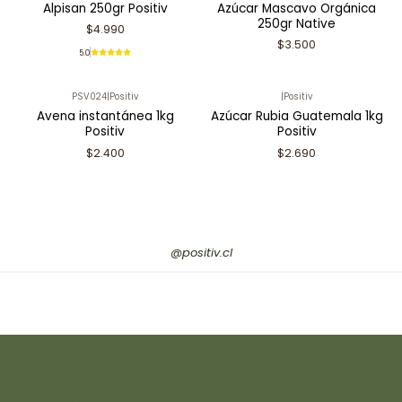
Alpisan 250gr Positiv
Azúcar Mascavo Orgánica
250gr Native
$4.990
$3.500
5.0
PSV024
|
Positiv
|
Positiv
Avena instantánea 1kg
Azúcar Rubia Guatemala 1kg
Positiv
Positiv
$2.400
$2.690
@positiv.cl