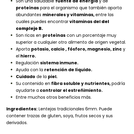
Son una saludable
fuente de energía
y de
proteínas
para el organismo que también aporta
abundantes
minerales y vitaminas,
entre las
cuales puedes encontrar
vitaminas del
del
complejo B.
Son ricas en
proteínas
con un porcentaje muy
superior a cualquier otro alimento de origen vegetal.
Aporta
potasio
, calcio
, fósforo
,
magnesio
, zinc
y
el
hierro
.
Regulación
sistema inmune.
Ayuda con la
retención de líquido.
Cuidado
de la
piel.
Su contenido en
fibra soluble y nutrientes,
podría
ayudarte a
controlar el estreñimiento.
Entre muchos otros beneficios más.
Ingredientes:
Lentejas tradicionales 6mm. Puede
contener trazas de gluten, soya, frutos secos y sus
derivados.