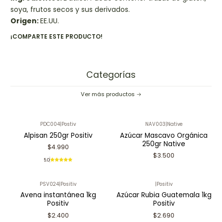
soya, frutos secos y sus derivados.
Origen:
EE.UU.
¡COMPARTE ESTE PRODUCTO!
Categorías
Ver más productos
PDC004
|
Postiv
NAV003
|
Native
Alpisan 250gr Positiv
Azúcar Mascavo Orgánica
250gr Native
$4.990
$3.500
5.0
PSV024
|
Positiv
|
Positiv
Avena instantánea 1kg
Azúcar Rubia Guatemala 1kg
Positiv
Positiv
$2.400
$2.690