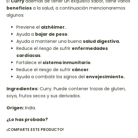
El
Curry
además de tener un exquisito sabor, tiene varios
beneficios
a la salud, a continuación mencionaremos
algunos:
Previene el
alzhéimer.
Ayuda a
bajar de peso
.
Ayuda a mantener una buena
salud digestiva.
Reduce el riesgo de sufrir
enfermedades
cardíacas
.
Fortalece el
sistema inmunitario
.
Reduce el riesgo de sufrir
cáncer
.
Ayuda a combatir los signos del
envejecimiento.
Ingredientes:
Curry. Puede contener trazas de gluten,
soya, frutos secos y sus derivados.
Origen:
India.
¿Lo has probado?
¡COMPARTE ESTE PRODUCTO!