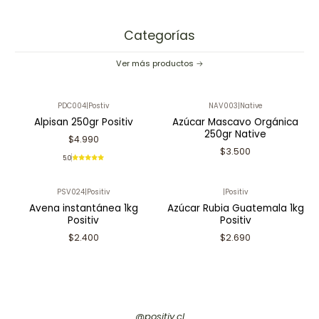
Categorías
Ver más productos
PDC004
|
Postiv
NAV003
|
Native
Alpisan 250gr Positiv
Azúcar Mascavo Orgánica
250gr Native
$4.990
$3.500
5.0
PSV024
|
Positiv
|
Positiv
Avena instantánea 1kg
Azúcar Rubia Guatemala 1kg
Positiv
Positiv
$2.400
$2.690
@positiv.cl