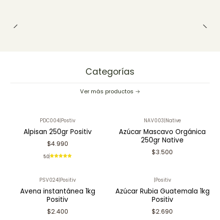
Categorías
Ver más productos
PDC004
|
Postiv
NAV003
|
Native
Alpisan 250gr Positiv
Azúcar Mascavo Orgánica
250gr Native
$4.990
$3.500
5.0
PSV024
|
Positiv
|
Positiv
Avena instantánea 1kg
Azúcar Rubia Guatemala 1kg
Positiv
Positiv
$2.400
$2.690