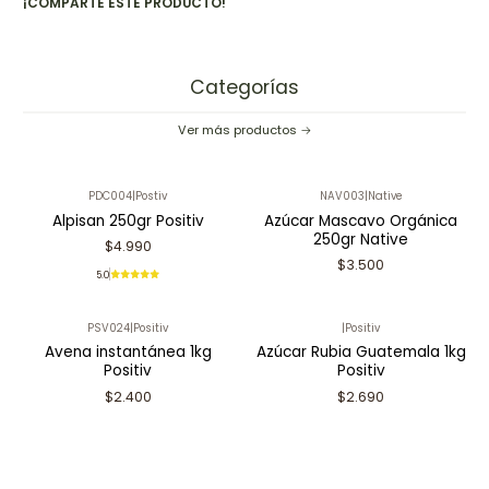
¡COMPARTE ESTE PRODUCTO!
Categorías
Ver más productos
PDC004
|
Postiv
NAV003
|
Native
Alpisan 250gr Positiv
Azúcar Mascavo Orgánica
250gr Native
$4.990
$3.500
5.0
PSV024
|
Positiv
|
Positiv
Avena instantánea 1kg
Azúcar Rubia Guatemala 1kg
Positiv
Positiv
$2.400
$2.690