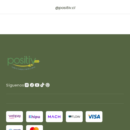
@positiv.cl
Síguenos