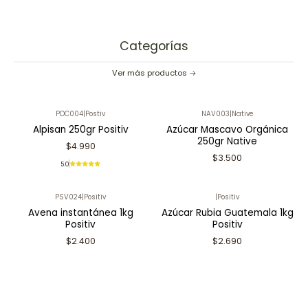
Categorías
Ver más productos
PDC004
|
Postiv
NAV003
|
Native
Alpisan 250gr Positiv
Azúcar Mascavo Orgánica
250gr Native
$4.990
$3.500
5.0
PSV024
|
Positiv
|
Positiv
Avena instantánea 1kg
Azúcar Rubia Guatemala 1kg
Positiv
Positiv
$2.400
$2.690