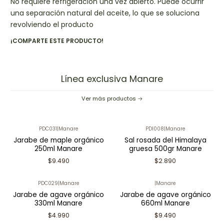
No requiere refrigeración una vez abierto. Puede ocurrir
una separación natural del aceite, lo que se soluciona
revolviendo el producto
¡COMPARTE ESTE PRODUCTO!
Línea exclusiva Manare
Ver más productos
PDC031
|
Manare
PDI008
|
Manare
Jarabe de maple orgánico
Sal rosada del Himalaya
250ml Manare
gruesa 500gr Manare
$9.490
$2.890
PDC029
|
Manare
|
Manare
Jarabe de agave orgánico
Jarabe de agave orgánico
330ml Manare
660ml Manare
$4.990
$9.490