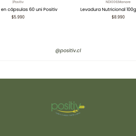
|
Positiv
NDI006
|
Manare
 en cápsulas 60 uni Positiv
Levadura Nutricional 100
$5.990
$8.990
@positiv.cl