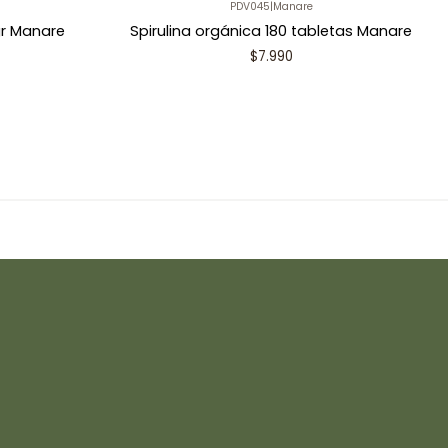
PDV045
|
Manare
gr Manare
Spirulina orgánica 180 tabletas Manare
$7.990