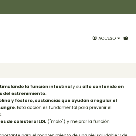
oya en polvo 100gr Positiv
ACCESO
voritos
lemento que se obtiene a través de la extracción de los
 beneficios son los siguientes:
timulando la función intestinal
y su
alto contenido en
s del estreñimiento.
colina y fósforo, sustancias que ayudan a regular el
 sangre
. Esta acción es fundamental para prevenir el
o.
les de colesterol LDL
("malo") y mejorar la función
portante para el mantenimiento de una piel saludable y de