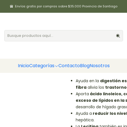
Inicio
Categorías
Lecitina de Soya en polvo 100gr Positiv
Envíos gratis por compras sobre $35.000 Provincia de Santiago
Lecitina de S
|
Agregar a la lista de fa
DESCRIPCIÓN
La
Lecitina de Soya
es un sup
Inicio
Categorías
Contacto
Blog
Nosotros
granos de soya, algunos de sus
Ayuda en la
digestión
es
fibra
alivia los
trastorno
Aporta
ácido linoleico, 
exceso de lípidos en la
desarrollo de hígado gras
Ayuda a
reducir los nive
hepática.
La
Lecitina
también es im