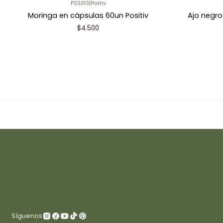
PSS013
|
Postiv
Moringa en cápsulas 60un Positiv
Ajo negro
$4.500
Síguenos