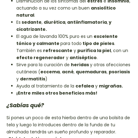
Disminución de los síntomas del
estrés
e
insomnio
,
actuando a su vez como un buen
ansiolítico
natural
.
Es
sedante
,
diurética
,
antiinflamatoria
,
y
cicatrizante.
El agua de lavanda 100% puro es un
excelente
tónico y calmante
para todo
tipo de pieles
.
También es
refrescante
y
purifica la piel
, con un
efecto regenerador
y
antiséptico
.
Sirve para la curación de
heridas
y otras afecciones
cutáneas (
eccema
,
acné
,
quemaduras
,
psoriasis
y
dermatitis
)
Ayuda al tratamiento de la
cefalea
y
migrañas.
¡Entre miles otros beneficios más!
¿Sabías qué?
Si pones un poco de esta hierba dentro de una bolsita de
tela y luego la introduces dentro de la funda de tu
almohada tendrás un sueño profundo y reparador.