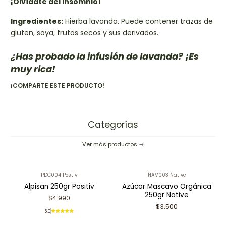
¡Olvídate del insomnio!
Ingredientes:
Hierba lavanda. Puede contener trazas de
gluten, soya, frutos secos y sus derivados.
¿Has probado la infusión de lavanda? ¡Es
muy rica!
¡COMPARTE ESTE PRODUCTO!
Categorías
Ver más productos
PDC004
|
Postiv
NAV003
|
Native
Alpisan 250gr Positiv
Azúcar Mascavo Orgánica
250gr Native
$4.990
$3.500
5.0