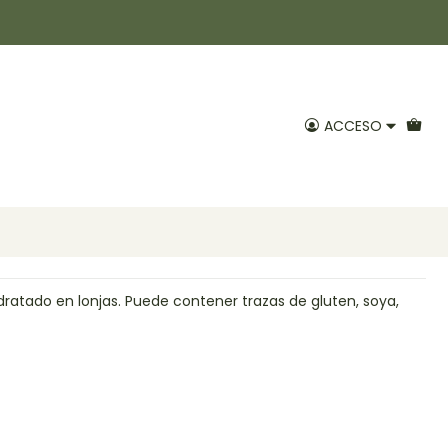
v
hidratado en lonjas 50g
ACCESO
Agregar al Carro
voritos
ratado en lonjas. Puede contener trazas de gluten, soya,