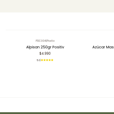
PDC004
|
Postiv
Alpisan 250gr Positiv
Azúcar Mas
$4.990
5.0