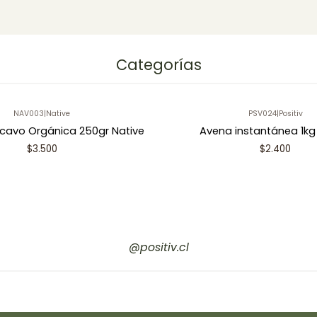
Categorías
NAV003
|
Native
PSV024
|
Positiv
cavo Orgánica 250gr Native
Avena instantánea 1kg 
$3.500
$2.400
@positiv.cl