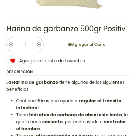
Harina de garbanzo 500gr Positiv
|
Agregar al Carro
Cantidad
Agregar a la lista de favoritos
DESCRIPCIÓN
La
Harina de garbanzo
tiene algunos de los siguientes
beneficios:
Contiene
fibra
, que ayuda a
regular el tránsito
intestinal
Tiene
hidratos de carbono de absorción lenta
, lo
que la hace
saciante
, por ende ayuda a
controlar
el hambre
.
Tiene un
alto contenido en hierro
, que sumado a