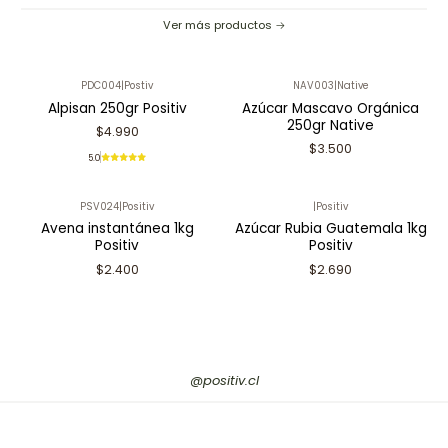
Ver más productos
PDC004
|
Postiv
NAV003
|
Native
Alpisan 250gr Positiv
Azúcar Mascavo Orgánica
250gr Native
$4.990
$3.500
5.0
PSV024
|
Positiv
|
Positiv
Avena instantánea 1kg
Azúcar Rubia Guatemala 1kg
Positiv
Positiv
$2.400
$2.690
@positiv.cl