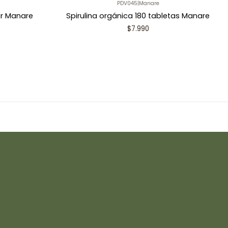
PDV045
|
Manare
gr Manare
Spirulina orgánica 180 tabletas Manare
$7.990