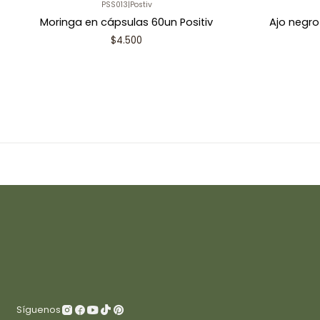
PSS013
|
Postiv
Moringa en cápsulas 60un Positiv
Ajo negro
$4.500
Síguenos