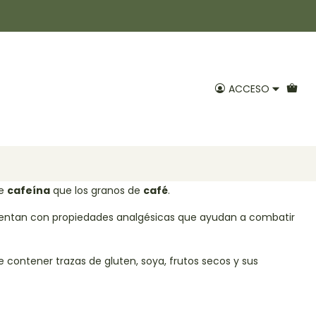
ápsulas 60un
ACCESO
voritos
Guaraná
es la
cafeína
, una sustancia que estimula el
 libera adrenalina. De hecho, estas semillas
contienen
e
cafeína
que los granos de
café
.
cuentan con propiedades analgésicas que ayudan a combatir
 contener trazas de gluten, soya, frutos secos y sus