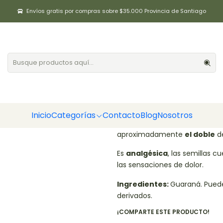
Inicio
Categorías
Guaraná en cápsulas 60un
Envíos gratis por compras sobre $35.000 Provincia de Santiago
Guaraná en c
|
Agregar a la lista de fa
DESCRIPCIÓN
El principal componente de la
Inicio
Categorías
Contacto
Blog
Nosotros
sistema nervioso central y que
aproximadamente
el doble
d
Es
analgésica
, las semillas 
las sensaciones de dolor.
Ingredientes:
Guaraná. Puede
derivados.
¡COMPARTE ESTE PRODUCTO!