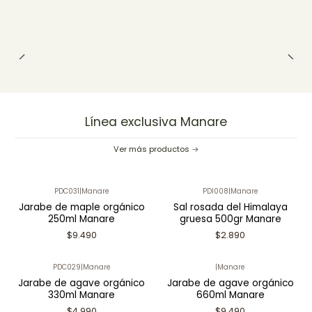
Línea exclusiva Manare
Ver más productos
PDC031
|
Manare
PDI008
|
Manare
Jarabe de maple orgánico
Sal rosada del Himalaya
250ml Manare
gruesa 500gr Manare
$9.490
$2.890
PDC029
|
Manare
|
Manare
Jarabe de agave orgánico
Jarabe de agave orgánico
330ml Manare
660ml Manare
$4.990
$9.490