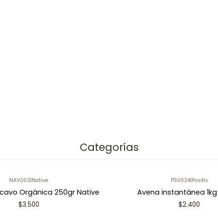
Categorías
NAV003
|
Native
PSV024
|
Positiv
cavo Orgánica 250gr Native
Avena instantánea 1kg 
$3.500
$2.400