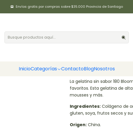
Inicio
Harinas / Polvos / Gelificantes
Gelatina sin sabor 500gr Positiv
Envíos gratis por compras sobre $35.000 Provincia de Santiago
Gelatina sin 
|
Cantidad
Agregar a la lista de fa
Inicio
Categorías
Contacto
Blog
Nosotros
DESCRIPCIÓN
La gelatina sin sabor 180 Bloo
favoritos. Esta gelatina de alt
mousses y más.
Ingredientes:
Colágeno de ori
gluten, soya, frutos secos y su
Origen:
China.