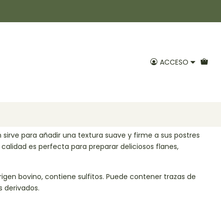
sabor 500gr Positiv
ACCESO
Agregar al Carro
voritos
m sirve para añadir una textura suave y firme a sus postres
a calidad es perfecta para preparar deliciosos flanes,
gen bovino, contiene sulfitos. Puede contener trazas de
s derivados.