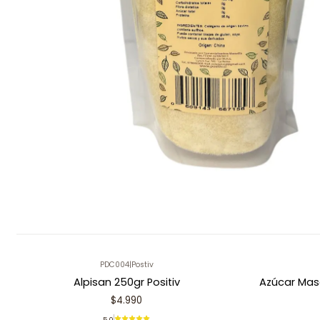
PDC004
|
Postiv
Alpisan 250gr Positiv
Azúcar Mas
$4.990
5.0