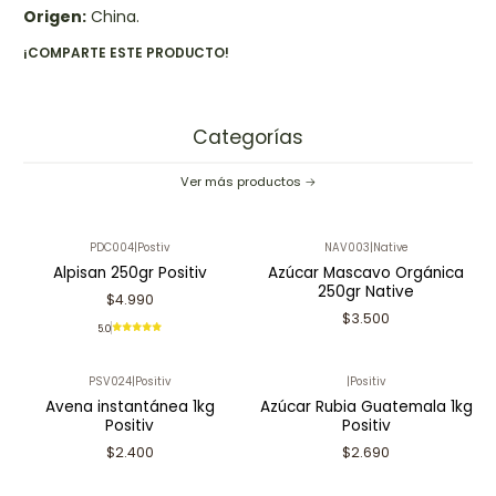
Origen:
China.
¡COMPARTE ESTE PRODUCTO!
Categorías
Ver más productos
PDC004
|
Postiv
NAV003
|
Native
Alpisan 250gr Positiv
Azúcar Mascavo Orgánica
250gr Native
$4.990
$3.500
5.0
PSV024
|
Positiv
|
Positiv
Avena instantánea 1kg
Azúcar Rubia Guatemala 1kg
Positiv
Positiv
$2.400
$2.690