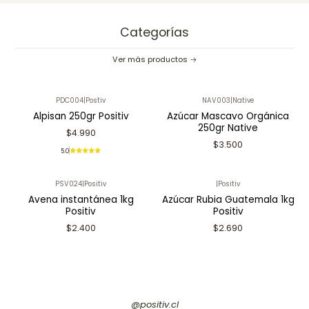
Categorías
Ver más productos
PDC004
|
Postiv
NAV003
|
Native
Alpisan 250gr Positiv
Azúcar Mascavo Orgánica
250gr Native
$4.990
$3.500
5.0
PSV024
|
Positiv
|
Positiv
Avena instantánea 1kg
Azúcar Rubia Guatemala 1kg
Positiv
Positiv
$2.400
$2.690
@positiv.cl