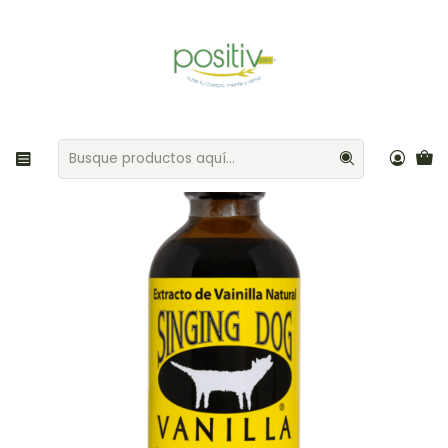
Envíos gratis por compras sobre $35.000 Provincia de Santiago
Inicio
Aliños / Especias
Extracto de vainilla puro 59ml Singing Dog