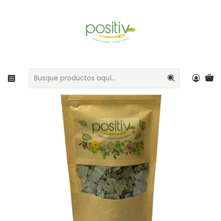
Envíos gratis por compras sobre $35.000 Provincia de Santiago
Inicio
Café / Hierbas / Té
Eucalipto 25gr Positiv