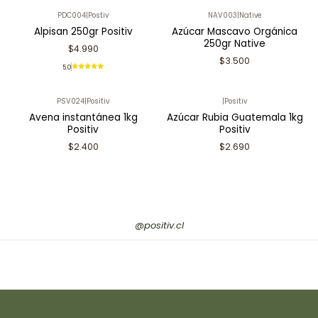
PDC004
|
Postiv
NAV003
|
Native
Alpisan 250gr Positiv
Azúcar Mascavo Orgánica
250gr Native
$4.990
$3.500
5.0
PSV024
|
Positiv
|
Positiv
Avena instantánea 1kg
Azúcar Rubia Guatemala 1kg
Positiv
Positiv
$2.400
$2.690
@positiv.cl