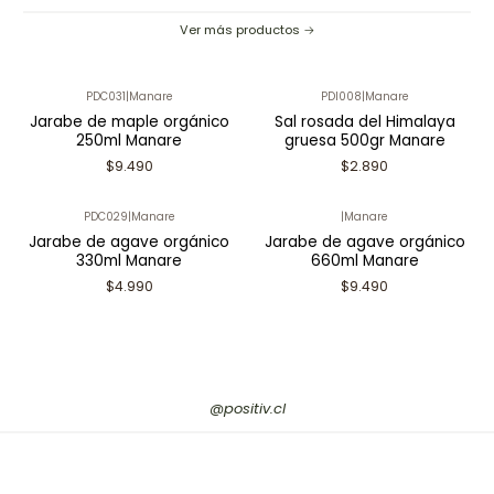
Ver más productos
PDC031
|
Manare
PDI008
|
Manare
Jarabe de maple orgánico
Sal rosada del Himalaya
250ml Manare
gruesa 500gr Manare
$9.490
$2.890
PDC029
|
Manare
|
Manare
Jarabe de agave orgánico
Jarabe de agave orgánico
330ml Manare
660ml Manare
$4.990
$9.490
@positiv.cl