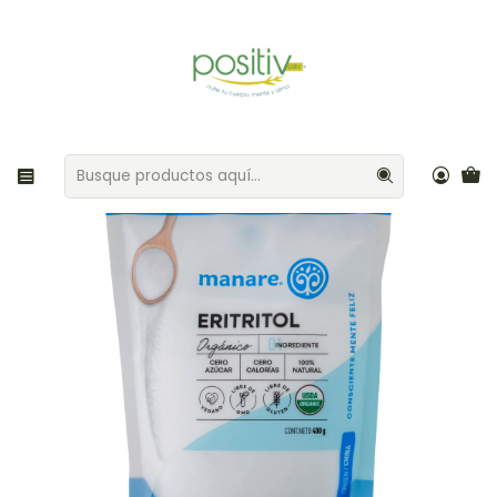
Envíos gratis por compras sobre $35.000 Provincia de Santiago
Inicio
Azúcar / Endulzantes
Eritritol orgánico 400gr Manare