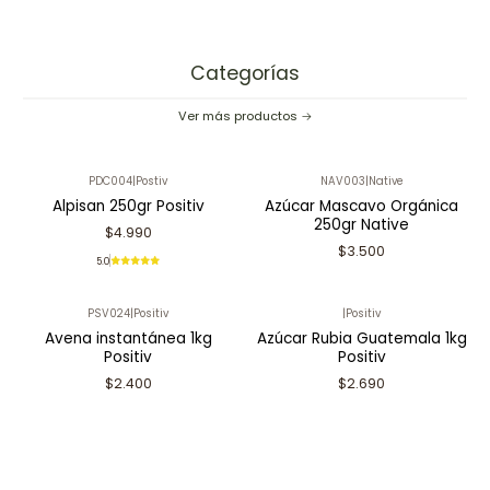
Categorías
Ver más productos
PDC004
|
Postiv
NAV003
|
Native
Alpisan 250gr Positiv
Azúcar Mascavo Orgánica
250gr Native
$4.990
$3.500
5.0
PSV024
|
Positiv
|
Positiv
Avena instantánea 1kg
Azúcar Rubia Guatemala 1kg
Positiv
Positiv
$2.400
$2.690