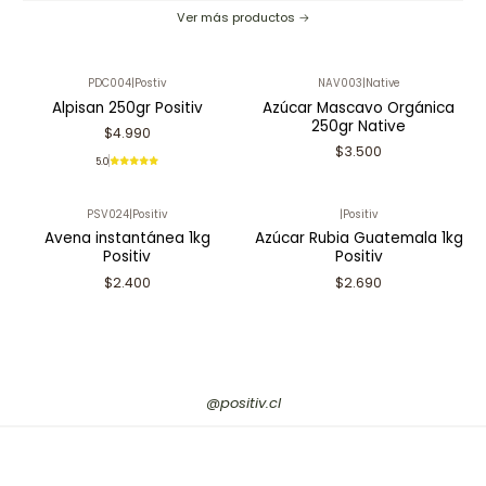
Ver más productos
PDC004
|
Postiv
NAV003
|
Native
Alpisan 250gr Positiv
Azúcar Mascavo Orgánica
250gr Native
$4.990
$3.500
5.0
PSV024
|
Positiv
|
Positiv
Avena instantánea 1kg
Azúcar Rubia Guatemala 1kg
Positiv
Positiv
$2.400
$2.690
@positiv.cl