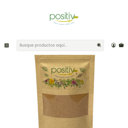
Envíos gratis por compras sobre $35.000 Provincia de Santiago
Inicio
Aliños / Especias
Comino Molido 50gr Positiv