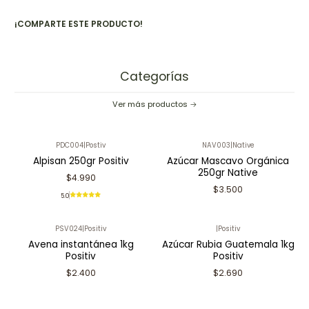
¡COMPARTE ESTE PRODUCTO!
Categorías
Ver más productos
PDC004
|
Postiv
NAV003
|
Native
Alpisan 250gr Positiv
Azúcar Mascavo Orgánica
250gr Native
$4.990
$3.500
5.0
PSV024
|
Positiv
|
Positiv
Avena instantánea 1kg
Azúcar Rubia Guatemala 1kg
Positiv
Positiv
$2.400
$2.690