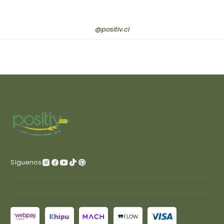
@positiv.cl
Síguenos