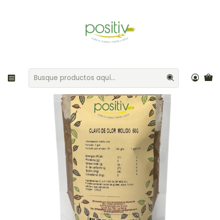
Envíos gratis por compras sobre $35.000 Provincia de Santiago
Inicio
Aliños / Especias
Clavo de olor molido 50gr Positiv