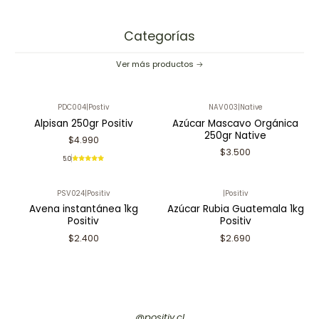
Categorías
Ver más productos
PDC004
|
Postiv
NAV003
|
Native
Alpisan 250gr Positiv
Azúcar Mascavo Orgánica
250gr Native
$4.990
$3.500
5.0
PSV024
|
Positiv
|
Positiv
Avena instantánea 1kg
Azúcar Rubia Guatemala 1kg
Positiv
Positiv
$2.400
$2.690
@positiv.cl