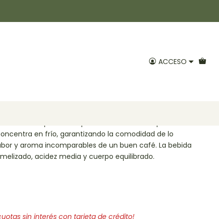
gr Native
ades Café Orgánico
de 90gr Native
ACCESO
voritos
o Native
se produce a partir de un moderno proceso de
e concentra en frío, garantizando la comodidad de lo
sabor y aroma incomparables de un buen café. La bebida
amelizado, acidez media y cuerpo equilibrado.
otas sin interés con tarjeta de crédito!