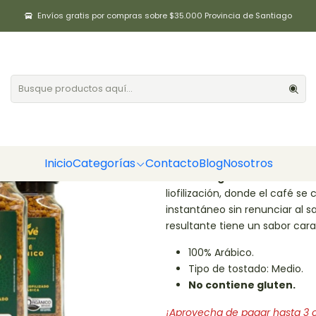
fé / Hierbas / Té
Caja 12 unidades Café Orgánico Instantáneo de 90
Envíos gratis por compras sobre $35.000 Provincia de Santiago
Caja 12 unid
Instantáneo 
|
Agregar a la lista de fa
DESCRIPCIÓN
Inicio
Categorías
Contacto
Blog
Nosotros
El
Café Orgánico Instantáne
liofilización, donde el café s
instantáneo sin renunciar al 
resultante tiene un sabor car
100% Arábico.
Tipo de tostado: Medio.
No contiene gluten.
¡Aprovecha de pagar hasta 3 cu