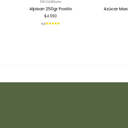
PDC004
|
Postiv
Alpisan 250gr Positiv
Azúcar Mas
$4.990
5.0