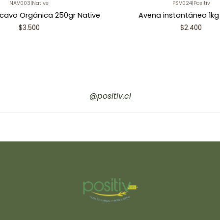
NAV003
|
Native
PSV024
|
Positiv
cavo Orgánica 250gr Native
Avena instantánea 1kg 
$3.500
$2.400
@positiv.cl