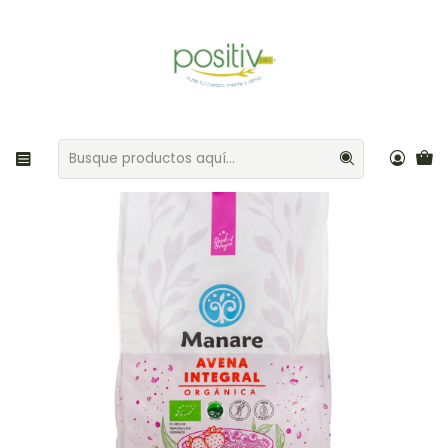
Envíos gratis por compras sobre $35.000 Provincia de Santiago
Inicio
Cereales / Semillas
Avena Integral Orgánica 750gr Manare