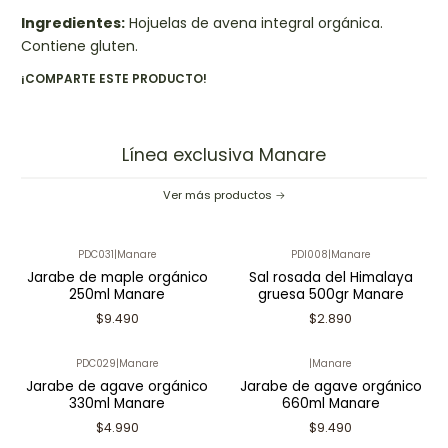
Ingredientes:
Hojuelas de avena integral orgánica.
Contiene gluten.
¡COMPARTE ESTE PRODUCTO!
Línea exclusiva Manare
Ver más productos
PDC031
|
Manare
PDI008
|
Manare
Jarabe de maple orgánico
Sal rosada del Himalaya
250ml Manare
gruesa 500gr Manare
$9.490
$2.890
PDC029
|
Manare
|
Manare
Jarabe de agave orgánico
Jarabe de agave orgánico
330ml Manare
660ml Manare
$4.990
$9.490