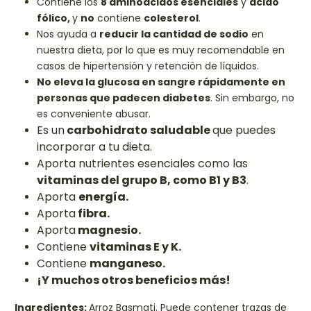
Contiene los
8 aminoácidos esenciales
y
ácido
fólico,
y
no
contiene
colesterol
.
Nos ayuda a
reducir la cantidad de sodio
en
nuestra dieta, por lo que es muy recomendable en
casos de hipertensión y retención de líquidos.
No eleva la glucosa en sangre rápidamente en
personas que padecen diabetes
.
Sin embargo, no
es conveniente abusar.
Es un
carbohidrato saludable
que puedes
incorporar a tu dieta.
Aporta nutrientes esenciales como las
vitaminas del grupo B, como B1 y B3
.
Aporta
energía.
Aporta
fibra.
Aporta
magnesio.
Contiene
vitaminas E y K.
Contiene
manganeso.
¡Y muchos otros beneficios más!
Ingredientes:
Arroz Basmati. Puede contener trazas de