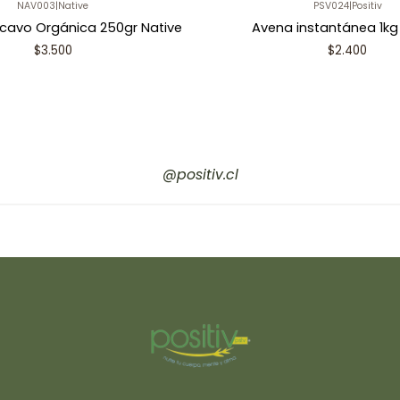
NAV003
|
Native
PSV024
|
Positiv
cavo Orgánica 250gr Native
Avena instantánea 1kg 
$3.500
$2.400
@positiv.cl