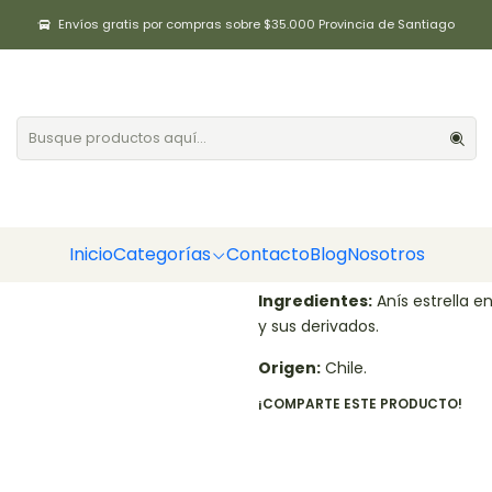
Inicio
Aliños / Especias
Anís Estrella en polvo 50gr Positiv
Envíos gratis por compras sobre $35.000 Provincia de Santiago
Anís Estrella 
|
Cantidad
Agregar a la lista de fa
Inicio
Categorías
Contacto
Blog
Nosotros
DESCRIPCIÓN
Ingredientes:
Anís estrella e
y sus derivados.
Origen:
Chile.
¡COMPARTE ESTE PRODUCTO!