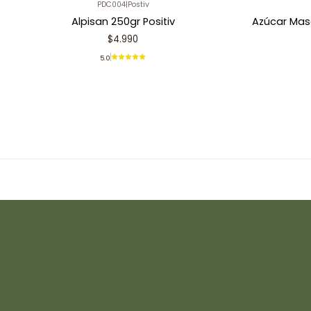
PDC004
|
Postiv
Alpisan 250gr Positiv
Azúcar Mas
$4.990
5.0