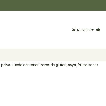
en polvo 50gr Positiv
ACCESO
Agregar al Carro
voritos
n polvo. Puede contener trazas de gluten, soya, frutos secos