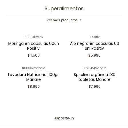
Superalimentos
Ver más productos
PSS013
|
Postiv
|
Positiv
Moringa en cápsulas 60un
Ajo negro en cápsulas 60
Positiv
uni Positiv
$4.500
$5.990
NDI006
|
Manare
PDV045
|
Manare
Levadura Nutricional 100gr
Spirulina orgánica 180
Manare
tabletas Manare
$8.990
$7.990
@positiv.cl