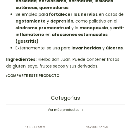
ansiedad
,
nerviosismo
,
dermatitis
,
lesiones
cutáneas
,
quemaduras
.
Se emplea para
fortalecer los nervios
en casos de
agotamiento
y
depresión
, como paliativo en el
síndrome
premenstrual
y la
menopausia
, y
anti-
inflamatorio
en
afecciones estomacales
(gastritis)
Externamente, se usa para
lavar heridas
y
úlceras
.
Ingredientes:
Hierba San Juan. Puede contener trazas
de gluten, soya, frutos secos y sus derivados.
¡COMPARTE ESTE PRODUCTO!
Categorías
Ver más productos
PDC004
|
Postiv
NAV003
|
Native