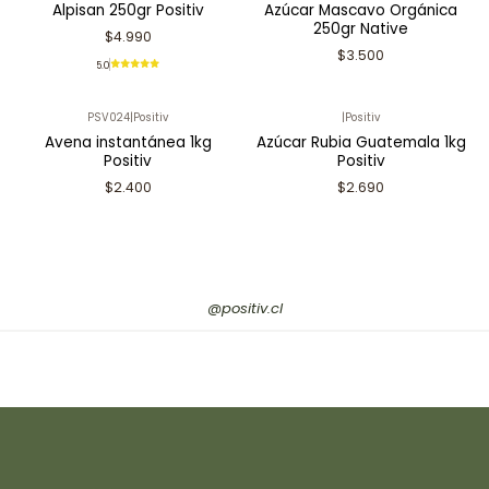
Alpisan 250gr Positiv
Azúcar Mascavo Orgánica
250gr Native
$4.990
$3.500
5.0
PSV024
|
Positiv
|
Positiv
Avena instantánea 1kg
Azúcar Rubia Guatemala 1kg
Positiv
Positiv
$2.400
$2.690
@positiv.cl