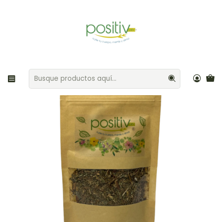
Envíos gratis por compras sobre $35.000 Provincia de Santiago
Inicio
Café / Hierbas / Té
San Juan 25gr Positiv